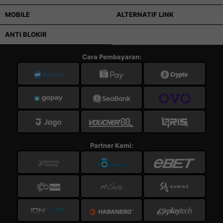
MOBILE
ALTERNATIF LINK
ANTI BLOKIR
Cara Pembayaran:
Partner Kami: